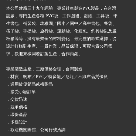
本公司建廠三十九年經驗，專業針車製造PVC製品，在台灣
設廠，專門生產各種 PVC袋、工作圍裙、圍裙、工具袋、學
生書包、補習袋、幼稚園／國小／國中／高中書包、餐袋、
筷子袋、手提袋、旅行袋、運動袋、化粧包、釣具袋以及畫
板箱等等，擁有最齊全的材料變化，最完整的款式選擇，從
設計打樣到生產、一貫作業，品質保證，可配合貴公司需
求，歡迎來樣開發訂製生產，合作內銷。
專業製造生產，工廠價格合理，台灣製造
．材質：帆布／PVC／特多龍／尼龍／不織布品質優良
．適用於促銷品或禮贈品
．接受小額訂單
．交貨迅速
．競爭價格
．環保產品
．多樣設計
．歡迎機關團體、公司行號洽詢