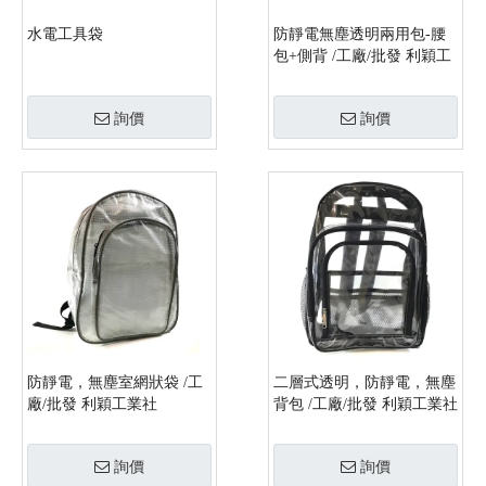
水電工具袋
防靜電無塵透明兩用包-腰
包+側背 /工廠/批發 利穎工
業社
詢價
詢價
防靜電，無塵室網狀袋 /工
二層式透明，防靜電，無塵
廠/批發 利穎工業社
背包 /工廠/批發 利穎工業社
詢價
詢價