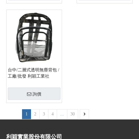
台中/二層式透明無塵背包 /
工廠/批發 利穎工業社
詢價
1
2
3
4
...
30
利穎實業股份有限公司