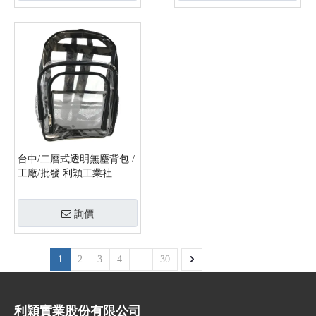
台中/二層式透明無塵背包 /
工廠/批發 利穎工業社
詢價
1
2
3
4
...
30
利穎實業股份有限公司