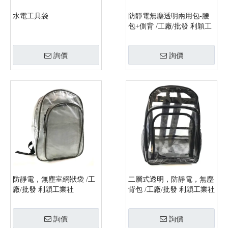
水電工具袋
防靜電無塵透明兩用包-腰
包+側背 /工廠/批發 利穎工
業社
詢價
詢價
防靜電，無塵室網狀袋 /工
二層式透明，防靜電，無塵
廠/批發 利穎工業社
背包 /工廠/批發 利穎工業社
詢價
詢價