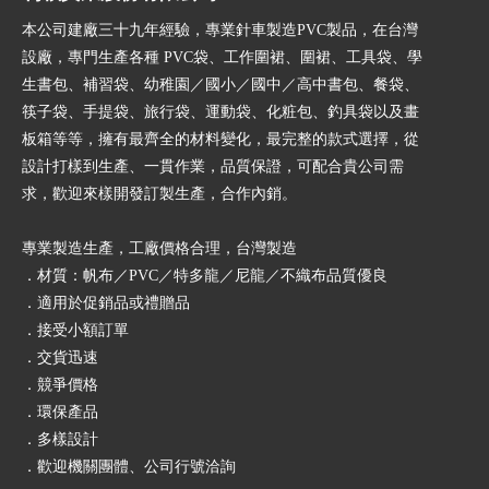
本公司建廠三十九年經驗，專業針車製造PVC製品，在台灣
設廠，專門生產各種 PVC袋、工作圍裙、圍裙、工具袋、學
生書包、補習袋、幼稚園／國小／國中／高中書包、餐袋、
筷子袋、手提袋、旅行袋、運動袋、化粧包、釣具袋以及畫
板箱等等，擁有最齊全的材料變化，最完整的款式選擇，從
設計打樣到生產、一貫作業，品質保證，可配合貴公司需
求，歡迎來樣開發訂製生產，合作內銷。
專業製造生產，工廠價格合理，台灣製造
．材質：帆布／PVC／特多龍／尼龍／不織布品質優良
．適用於促銷品或禮贈品
．接受小額訂單
．交貨迅速
．競爭價格
．環保產品
．多樣設計
．歡迎機關團體、公司行號洽詢