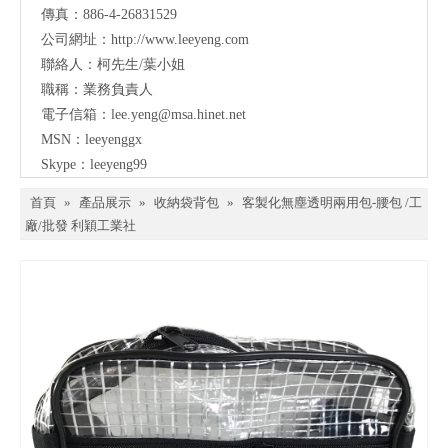
傳真：886-4-26831529
公司網址：
http://www.leeyeng.com
聯絡人：柯先生/葉小姐
職稱：業務負責人
電子信箱：lee.yeng@msa.hinet.net
MSN：leeyenggx
Skype：leeyeng99
首頁
»
產品展示
»
收納袋背包
»
客製化無塵透明兩用包-腰包 /工
廠/批發 利穎工業社