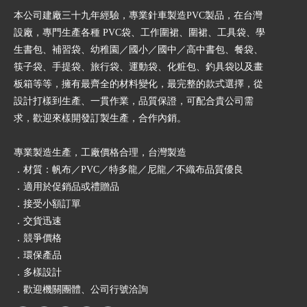
本公司建廠三十九年經驗，專業針車製造PVC製品，在台灣
設廠，專門生產各種 PVC袋、工作圍裙、圍裙、工具袋、學
生書包、補習袋、幼稚園／國小／國中／高中書包、餐袋、
筷子袋、手提袋、旅行袋、運動袋、化粧包、釣具袋以及畫
板箱等等，擁有最齊全的材料變化，最完整的款式選擇，從
設計打樣到生產、一貫作業，品質保證，可配合貴公司需
求，歡迎來樣開發訂製生產，合作內銷。
專業製造生產，工廠價格合理，台灣製造
．材質：帆布／PVC／特多龍／尼龍／不織布品質優良
．適用於促銷品或禮贈品
．接受小額訂單
．交貨迅速
．競爭價格
．環保產品
．多樣設計
．歡迎機關團體、公司行號洽詢