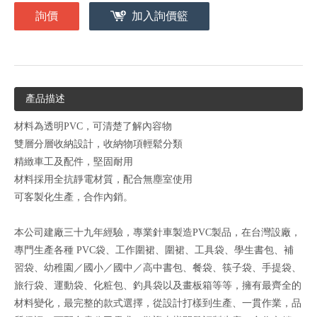
詢價
加入詢價籃
產品描述
材料為透明PVC，可清楚了解內容物
雙層分層收納設計，收納物項輕鬆分類
精緻車工及配件，堅固耐用
材料採用全抗靜電材質，配合無塵室使用
可客製化生產，合作內銷。
本公司建廠三十九年經驗，專業針車製造PVC製品，在台灣設廠，
專門生產各種 PVC袋、工作圍裙、圍裙、工具袋、學生書包、補
習袋、幼稚園／國小／國中／高中書包、餐袋、筷子袋、手提袋、
旅行袋、運動袋、化粧包、釣具袋以及畫板箱等等，擁有最齊全的
材料變化，最完整的款式選擇，從設計打樣到生產、一貫作業，品