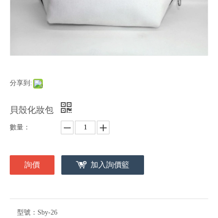
分享到:
貝殼化妝包
數量：
詢價
加入詢價籃
型號：
Sby-26