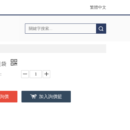
繁體中文
搜索
提袋
：
詢價
加入詢價籃