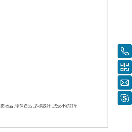
禮贈品 ,環保產品 ,多樣設計 ,接受小額訂單