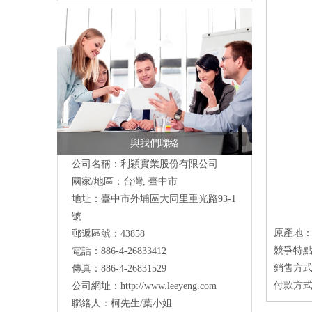
與我們聯絡
公司名稱：利穎實業股份有限公司
國家/地區：台灣, 臺中市
地址：
臺中市外埔區大同里重光路93-1
號
原產地
郵遞區號：43858
競爭特點
電話：886-4-26833412
銷售方式
傳真：886-4-26831529
付款方式
公司網址：
http://www.leeyeng.com
聯絡人：柯先生/葉小姐