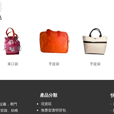
品
束口袋
手提袋
手提袋
產品分類
現貨區
設廠，專門
無塵室透明背包
補習袋、幼稚