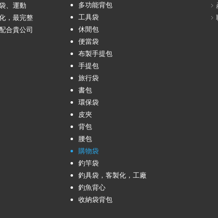
多功能背包
袋、運動
工具袋
化，最完整
休閒包
配合貴公司
便當袋
布製手提包
手提包
旅行袋
書包
環保袋
皮夾
背包
腰包
購物袋
釣竿袋
釣具袋，客製化，工廠
釣魚背心
收納袋背包