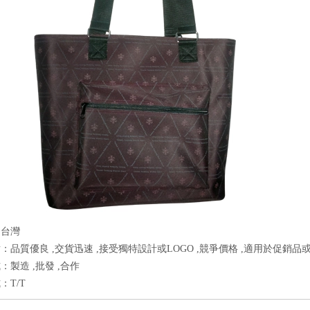
：台灣
：品質優良 ,交貨迅速 ,接受獨特設計或LOGO ,競爭價格 ,適用於促銷品或
：製造 ,批發 ,合作
：T/T