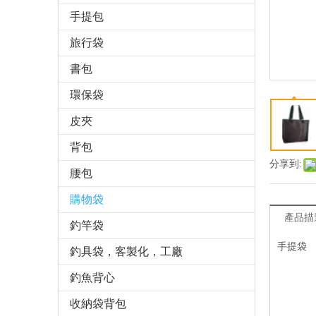
手提包
旅行袋
書包
環保袋
皮夾
背包
分享到:
腰包
購物袋
產品描
釣竿袋
手提袋
釣具袋，客製化，工廠
釣魚背心
收納袋背包