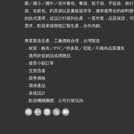
園／國小／國中／高中書包、餐袋、筷子袋、手提袋、旅行
袋、化粧包、釣具袋以及畫板箱等等，擁有最齊全的材料變
的款式選擇，從設計打樣到生產、一貫作業，品質保證，可
需求，歡迎來樣開發訂製生產，合作內銷。
專業製造生產，工廠價格合理，台灣製造
．材質：帆布／PVC／特多龍／尼龍／不織布品質優良
．適用於促銷品或禮贈品
．接受小額訂單
．交貨迅速
．競爭價格
．環保產品
．多樣設計
．歡迎機關團體、公司行號洽詢