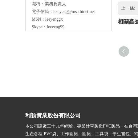
職稱：業務負責人
上一條:
電子信箱：lee.yeng@msa.hinet.net
MSN：leeyenggx
相關產
Skype：leeyeng99
利穎實業股份有限公司
本公司建廠三十九年經驗，專業針車製造PVC製品，在台灣
生產各種 PVC袋、工作圍裙、圍裙、工具袋、學生書包、