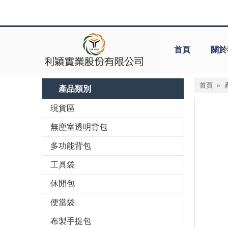
首頁
關於
首頁
»
產品類別
現貨區
無塵室透明背包
多功能背包
工具袋
休閒包
便當袋
布製手提包