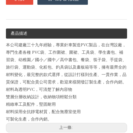
產品描述
本公司建廠三十九年經驗，專業針車製造PVC製品，在台灣設廠，
專門生產各種 PVC袋、工作圍裙、圍裙、工具袋、學生書包、補
習袋、幼稚園／國小／國中／高中書包、餐袋、筷子袋、手提袋、
旅行袋、運動袋、化粧包、釣具袋以及畫板箱等等，擁有最齊全的
材料變化，最完整的款式選擇，從設計打樣到生產、一貫作業，品
質保證，可配合貴公司需求，歡迎來樣開發訂製生產，合作內銷。
材料為透明PVC，可清楚了解內容物
雙層分層收納設計，收納物項輕鬆分類
精緻車工及配件，堅固耐用
材料採用全抗靜電材質，配合無塵室使用
可製化生產，合作內銷。
上一條: