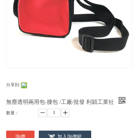
分享到:
無塵透明兩用包-腰包 /工廠/批發 利穎工業社
數量：
詢價
加入詢價籃