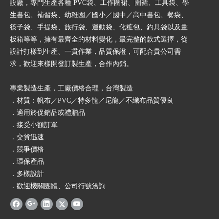
設廠，專門生產各種 PVC袋、工作圍裙、圍裙、工具袋、學
生書包、補習袋、幼稚園／國小／國中／高中書包、餐袋、
筷子袋、手提袋、旅行袋、運動袋、化粧包、釣具袋以及畫
板箱等等，擁有最齊全的材料變化，最完整的款式選擇，從
設計打樣到生產、一貫作業，品質保證，可配合貴公司需
求，歡迎來樣開發訂製生產，合作內銷。
專業製造生產，工廠價格合理，台灣製造
．材質：帆布／PVC／特多龍／尼龍／不織布品質優良
．適用於促銷品或禮贈品
．接受小額訂單
．交貨迅速
．競爭價格
．環保產品
．多樣設計
．歡迎機關團體、公司行號洽詢