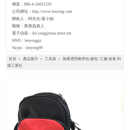
傳真：886-4-26831529
公司網址：
http://www.leeyeng.com
聯絡人：柯先生/葉小姐
職稱：業務負責人
電子信箱：lee.yeng@msa.hinet.net
MSN：leeyenggx
Skype：leeyeng99
首頁
»
產品展示
»
工具袋
»
無塵透明兩用包-腰包 /工廠/批發 利
穎工業社