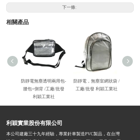
下一條:
相關產品
防靜電無塵透明兩用包-
防靜電，無塵室網狀袋 /
台中/
腰包+側背 /工廠/批發
工廠/批發 利穎工業社
包 /
利穎工業社
利穎實業股份有限公司
本公司建廠三十九年經驗，專業針車製造PVC製品，在台灣