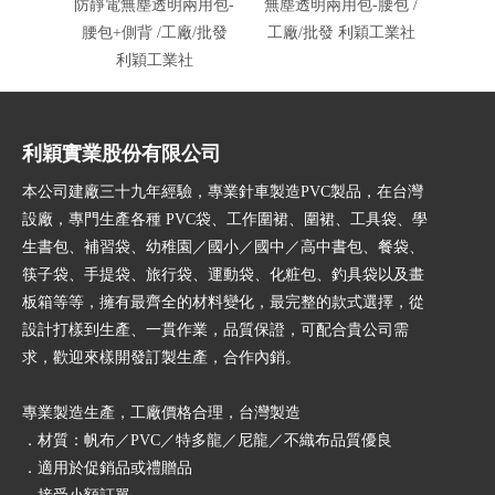
防靜電無塵透明兩用包-
無塵透明兩用包-腰包 /
防靜電
腰包+側背 /工廠/批發
工廠/批發 利穎工業社
工廠/
利穎工業社
利穎實業股份有限公司
本公司建廠三十九年經驗，專業針車製造PVC製品，在台灣
設廠，專門生產各種 PVC袋、工作圍裙、圍裙、工具袋、學
生書包、補習袋、幼稚園／國小／國中／高中書包、餐袋、
筷子袋、手提袋、旅行袋、運動袋、化粧包、釣具袋以及畫
板箱等等，擁有最齊全的材料變化，最完整的款式選擇，從
設計打樣到生產、一貫作業，品質保證，可配合貴公司需
求，歡迎來樣開發訂製生產，合作內銷。
專業製造生產，工廠價格合理，台灣製造
．材質：帆布／PVC／特多龍／尼龍／不織布品質優良
．適用於促銷品或禮贈品