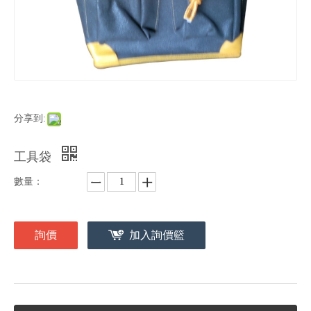
分享到:
工具袋
數量：
詢價
加入詢價籃